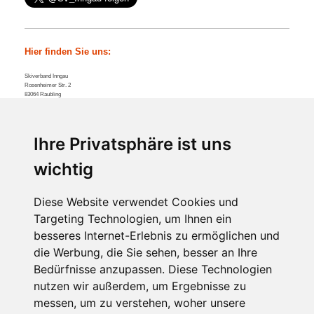
Hier finden Sie uns:
Skiverband Inngau
Rosenheimer Str.
2
83064
Raubling
Tel:
+49 08035 5766
Kontakt
Ihre Privatsphäre ist uns
Rufen Sie einfach an oder nutzen Sie unser
Kontaktformular
.
wichtig
Diese Website verwendet Cookies und
Targeting Technologien, um Ihnen ein
besseres Internet-Erlebnis zu ermöglichen und
17.05.2018 - SVI
die Werbung, die Sie sehen, besser an Ihre
Änderung/Anpassung
Datenschutz Aufgrund DSGVO
Bedürfnisse anzupassen. Diese Technologien
nutzen wir außerdem, um Ergebnisse zu
Impressum
messen, um zu verstehen, woher unsere
Satzung