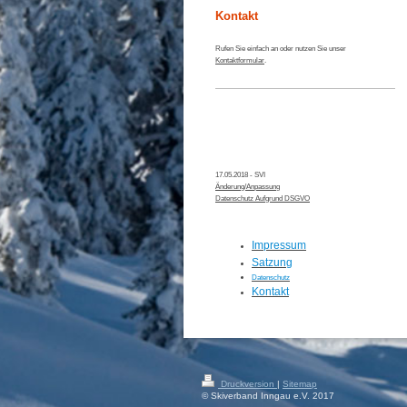
Kontakt
Rufen Sie einfach an oder nutzen Sie unser
Kontaktformular
.
17.05.2018 - SVI
Änderung/Anpassung
Datenschutz Aufgrund DSGVO
Impressum
Satzung
Datenschutz
Kontakt
Druckversion
|
Sitemap
© Skiverband Inngau e.V. 2017