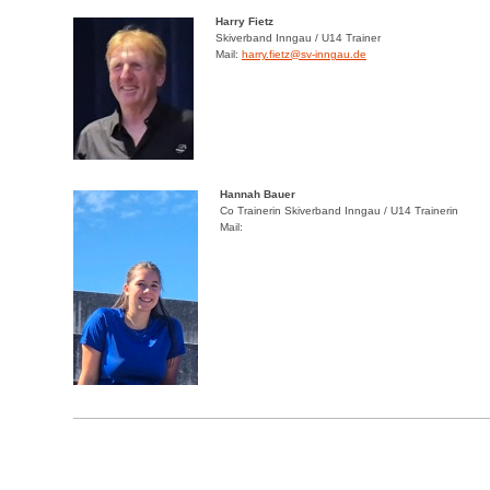
Harry Fietz
Skiverband Inngau / U14 Trainer
Mail:
harry.fietz@sv-inngau.de
Hannah Bauer
Co Trainerin Skiverband Inngau / U14 Trainerin
Mail: