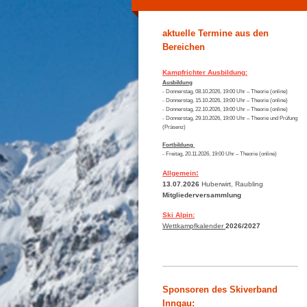
aktuelle Termine aus den
Bereichen
Kampfrichter Ausbildung:
Ausbildung
- Donnerstag, 08.10.2026, 19:00 Uhr – Theorie (online)
- Donnerstag, 15.10.2026, 19:00 Uhr – Theorie (online)
- Donnerstag, 22.10.2026, 19:00 Uhr – Theorie (online)
- Donnerstag, 29.10.2026, 19:00 Uhr – Theorie und Prüfung
(Präsenz)
Fortbildung
- Freitag, 20.11.2026, 19:00 Uhr – Theorie (online)
:
Allgemein
13.07.2026
Huberwirt, Raubling
Mitgliederversammlung
Ski Alpin:
Wettkampfkalender
2026/2027
Sponsoren des Skiverband
Inngau: