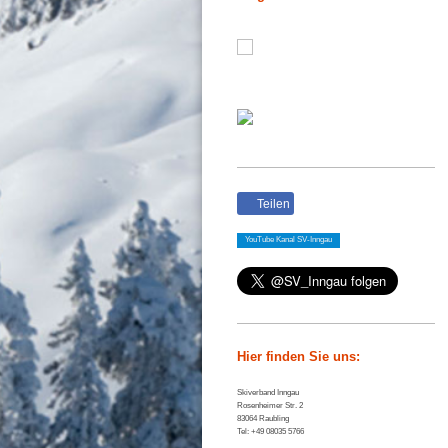
Teilen
YouTube Kanal SV-Inngau
Hier finden Sie uns:
Skiverband Inngau
Rosenheimer Str.
2
83064
Raubling
Tel:
+49 08035 5766