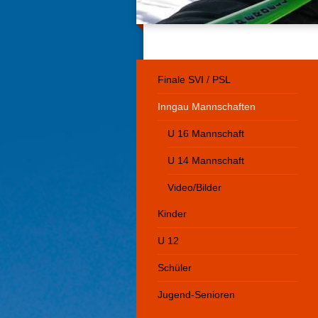
Finale SVI / PSL
Inngau Mannschaften
U 16 Mannschaft
U 14 Mannschaft
Video/Bilder
Kinder
U 12
Schüler
Jugend-Senioren