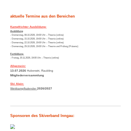
aktuelle Termine aus den Bereichen
Kampfrichter Ausbildung:
Ausbildung
- Donnerstag, 08.10.2026, 19:00 Uhr – Theorie (online)
- Donnerstag, 15.10.2026, 19:00 Uhr – Theorie (online)
- Donnerstag, 22.10.2026, 19:00 Uhr – Theorie (online)
- Donnerstag, 29.10.2026, 19:00 Uhr – Theorie und Prüfung (Präsenz)
Fortbildung
- Freitag, 20.11.2026, 19:00 Uhr – Theorie (online)
:
Allgemein
13.07.2026
Huberwirt, Raubling
Mitgliederversammlung
Ski Alpin:
Wettkampfkalender
2026/2027
Sponsoren des Skiverband Inngau: